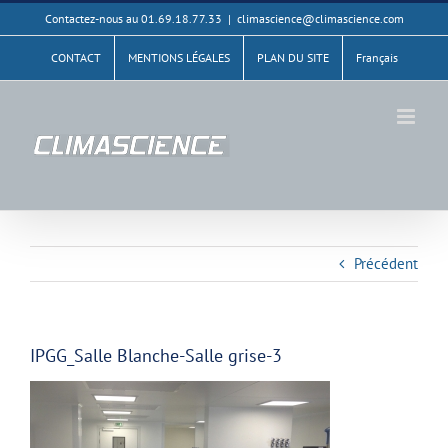
Passer
Contactez-nous au 01.69.18.77.33
|
climascience@climascience.com
au
CONTACT
MENTIONS LÉGALES
PLAN DU SITE
Français
contenu
Précédent
IPGG_Salle Blanche-Salle grise-3