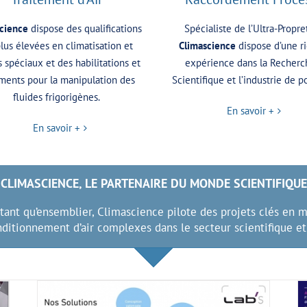
cience
dispose des qualifications
Spécialiste de l’Ultra-Propre
plus élevées en climatisation et
Climascience
dispose d’une r
s spéciaux et des habilitations et
expérience dans la Recherc
ments pour la manipulation des
Scientifique et l’industrie de p
fluides frigorigènes.
En savoir +
En savoir +
CLIMASCIENCE, LE PARTENAIRE DU MONDE SCIENTIFIQUE
tant qu’ensemblier, Climascience pilote des projets clés en 
onditionnement d’air complexes
dans le secteur scientifique et