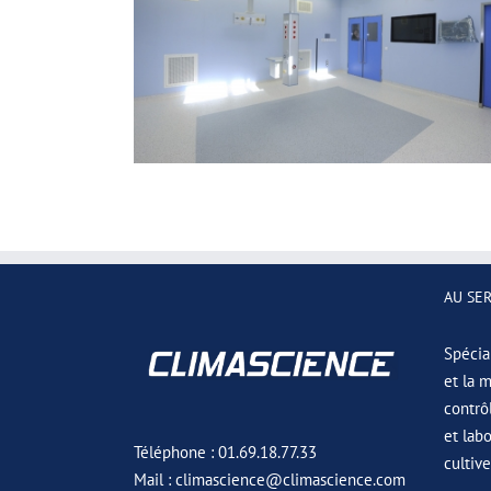
CEA SUPRATECH
IUT HAYEM
CLÉS EN MAIN
RACCORDEMENT PROCESS
AU SE
Spécial
et la 
contrô
et lab
Téléphone : 01.69.18.77.33
cultiv
Mail : climascience@climascience.com