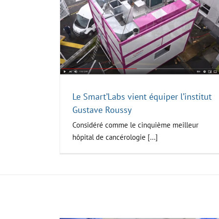
er l’institut
Présentation Lab’sNetwork à
sy
ContaminExpo
Climascience
Le Smart’Labs vient équiper l’institut
Gustave Roussy
Considéré comme le cinquième meilleur
hôpital de cancérologie [...]