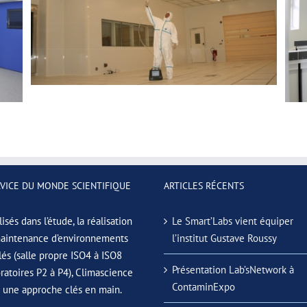
LYCÉE BUFFON
MAINTENANCE
RVICE DU MONDE SCIENTIFIQUE
ARTICLES RÉCENTS
isés dans l’étude, la réalisation
Le Smart’Labs vient équiper
maintenance d’environnements
l’institut Gustave Roussy
lés (salle propre ISO4 à ISO8
Présentation Lab’sNetwork à
oratoires P2 à P4), Climascience
ContaminExpo
e une approche clés en main.