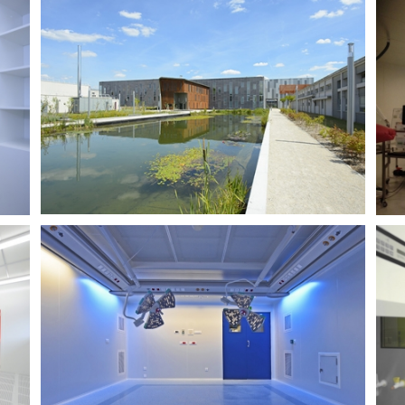
STALLERGENES (ANTONY)
MAINTENANCE
HÔPITAL PAUL BROUSSE
CLÉS EN MAIN