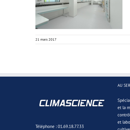
21 mars 2017
AU SE
Spécial
et la 
contrô
et lab
Téléphone : 01.69.18.77.33
cultiv