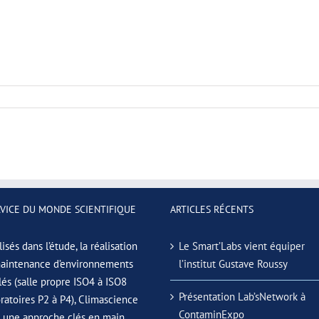
RVICE DU MONDE SCIENTIFIQUE
ARTICLES RÉCENTS
isés dans l’étude, la réalisation
Le Smart’Labs vient équiper
maintenance d’environnements
l’institut Gustave Roussy
lés (salle propre ISO4 à ISO8
Présentation Lab’sNetwork à
oratoires P2 à P4), Climascience
ContaminExpo
e une approche clés en main.