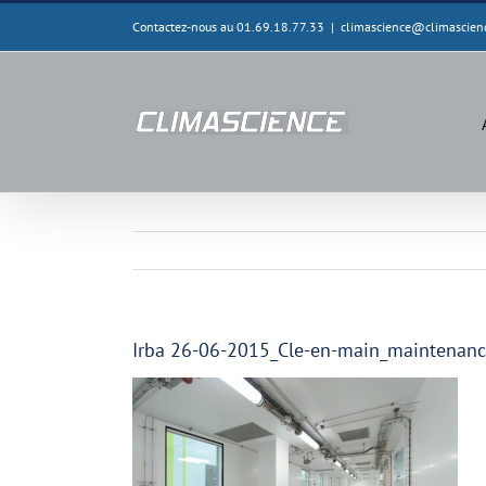
Passer
Contactez-nous au 01.69.18.77.33
|
climascience@climascien
au
contenu
Irba 26-06-2015_Cle-en-main_maintenan