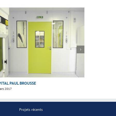
ITAL PAUL BROUSSE
UNIVERSITÉ P
ars 2017
20 mars 2017
Projets récents