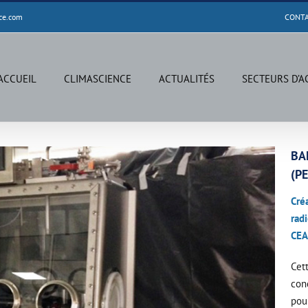
ce.com
CONT
ACCUEIL
CLIMASCIENCE
ACTUALITÉS
SECTEURS D’A
BA
(P
Cré
radi
CEA
Cet
con
pour