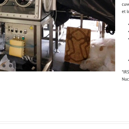
cuv
et 
*IR
Nuc