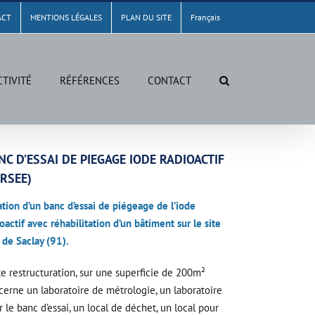
ACT
MENTIONS LÉGALES
PLAN DU SITE
Français
CTIVITÉ
RÉFÉRENCES
CONTACT
NC D’ESSAI DE PIEGAGE IODE RADIOACTIF
ERSEE)
ation d’un banc d’essai de piégeage de l’iode
oactif avec réhabilitation d’un bâtiment sur le site
 de Saclay (91).
te restructuration, sur une superficie de 200m²
cerne un laboratoire de métrologie, un laboratoire
 le banc d’essai, un local de déchet, un local pour