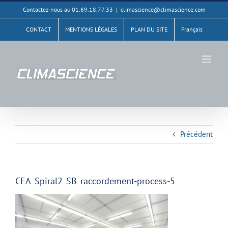
Passer
Contactez-nous au 01.69.18.77.33
|
climascience@climascience.com
au
CONTACT
MENTIONS LÉGALES
PLAN DU SITE
Français
contenu
Précédent
CEA_Spiral2_SB_raccordement-process-5