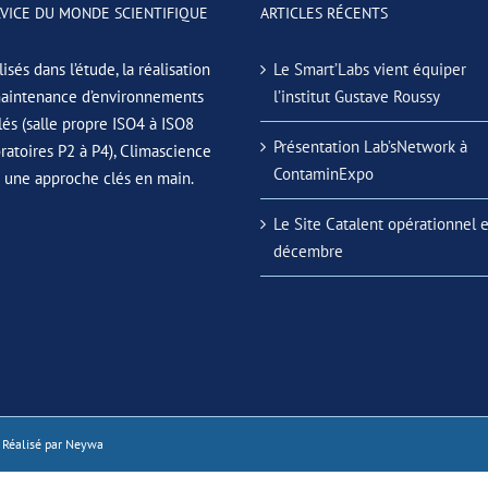
RVICE DU MONDE SCIENTIFIQUE
ARTICLES RÉCENTS
isés dans l’étude, la réalisation
Le Smart’Labs vient équiper
maintenance d’environnements
l’institut Gustave Roussy
lés (salle propre ISO4 à ISO8
Présentation Lab’sNetwork à
oratoires P2 à P4), Climascience
ContaminExpo
e une approche clés en main.
Le Site Catalent opérationnel 
décembre
 Réalisé par
Neywa