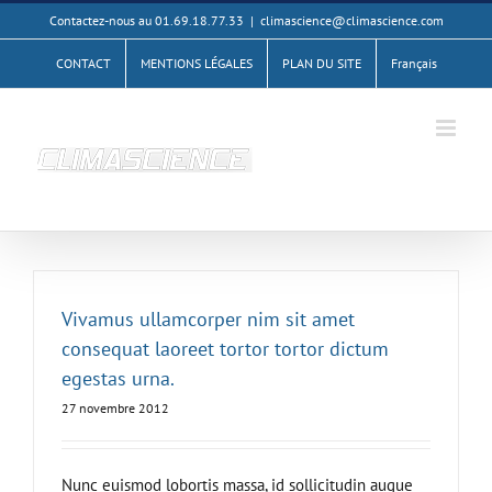
Passer
Contactez-nous au 01.69.18.77.33
|
climascience@climascience.com
au
CONTACT
MENTIONS LÉGALES
PLAN DU SITE
Français
contenu
Vivamus ullamcorper nim sit amet
consequat laoreet tortor tortor dictum
egestas urna.
27 novembre 2012
Nunc euismod lobortis massa, id sollicitudin augue