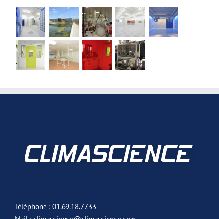
Téléphone : 01.69.18.77.33
Mail : climascience@climascience.com