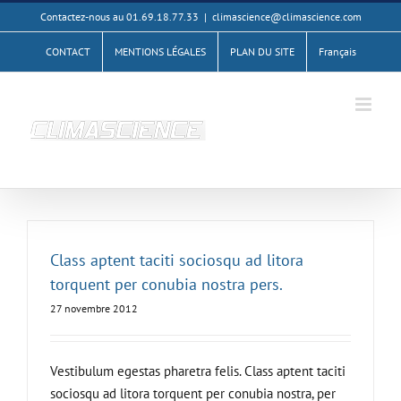
Passer
Contactez-nous au 01.69.18.77.33
|
climascience@climascience.com
au
CONTACT
MENTIONS LÉGALES
PLAN DU SITE
Français
contenu
Class aptent taciti sociosqu ad litora
torquent per conubia nostra pers.
27 novembre 2012
Vestibulum egestas pharetra felis. Class aptent taciti
sociosqu ad litora torquent per conubia nostra, per